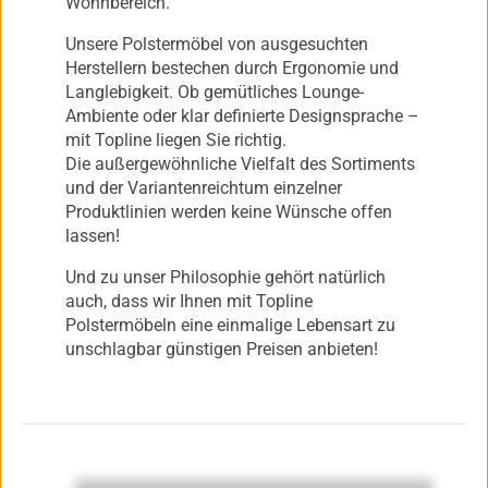
Wohnbereich.
Rechtsbehelfsmöglichkeiten, verarbeitet werden. Wenn Sie auf "Nur
Unsere Polstermöbel von ausgesuchten
notwendige akzeptieren" klicken, findet die vorgehend beschriebene
Herstellern bestechen durch Ergonomie und
Übermittlung nicht statt. Weitere Informationen über die Verwendung Ihrer
Langlebigkeit. Ob gemütliches Lounge-
Daten finden Sie in unseren
Datenschutzerklärung
.
Ambiente oder klar definierte Designsprache –
Impressum
|
Datenschutzerklärung
mit Topline liegen Sie richtig.
Die außergewöhnliche Vielfalt des Sortiments
und der Variantenreichtum einzelner
Produktlinien werden keine Wünsche offen
lassen!
Und zu unser Philosophie gehört natürlich
auch, dass wir Ihnen mit Topline
Polstermöbeln eine einmalige Lebensart zu
unschlagbar günstigen Preisen anbieten!