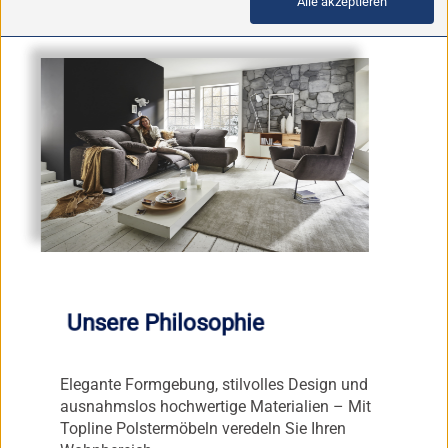
Alle akzeptieren
Zustimmung zur Verarbeitung der Daten in Drittstaaten, in denen kein mit
dem europäischen Datenschutzniveau vergleichbares Niveau besteht (z.
B. USA). Durch das Klicken auf "Alle akzeptieren" stimmen Sie dem Einsatz
von Cookies und / oder Drittanbietersoftware auf Ihrem Gerät bzw. Ihrer
Endeinrichtung gem. § 25 Abs. 1 TTDSG sowie Art. 6 Abs. 1 lit. a DSGVO
zu, durch Klick auf "Nur notwendige akzeptieren" verbieten Sie deren
Einsatz. Die Einwilligung umfasst alle vorausgewählten bzw. von Ihnen
ausgewählten Cookies und/oder Drittanbietersoftware. Sie können diese
Einstellungen jederzeit aufrufen und Cookies und/oder
Drittanbietersoftware auch nachträglich jederzeit abwählen (Auf jeder
Seite wird unten links ein Fingerabdrucksymbol eingeblendet, mit dem Sie
die Einstellungen aufrufen können / In der Datenschutzerklärung und im
Fußbereich unserer Website). Bitte beachten Sie, dass auf Basis Ihrer
Einstellungen womöglich nicht mehr alle Funktionalitäten der Seite zur
Verfügung stehen. Hinweis auf Verarbeitung Ihrer auf dieser Webseite
Unsere Philosophie
erhobenen Daten in den USA durch Google, Youtube: Indem Sie auf "Alle
akzeptieren" klicken, willigen Sie gem. Art. 49 Abs. 1 S. 1 lit. a DSGVO ein,
dass auch Anbieter in den USA Ihre Daten verarbeiten, wo ein
Elegante Formgebung, stilvolles Design und
vergleichbares Datenschutzniveau wie in der EU nicht gewährleistet
ausnahmslos hochwertige Materialien – Mit
werden kann. In diesem Fall ist es möglich, dass die übermittelten Daten
Topline Polstermöbeln veredeln Sie Ihren
durch lokale Behörden, möglicherweise auch ohne