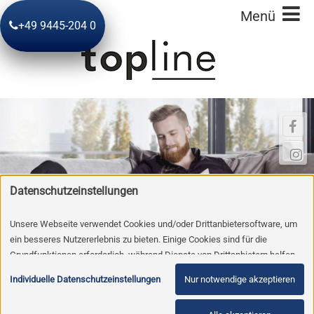
+49 9445-204 0
Datenschutzeinstellungen
Unsere Webseite verwendet Cookies und/oder Drittanbietersoftware, um
ein besseres Nutzererlebnis zu bieten. Einige Cookies sind für die
Grundfunktionen erforderlich, während Dienste von Drittanbietern helfen,
die Website zu verbessern und Werbung entsprechend der Interessen der
Individuelle Datenschutzeinstellungen
Nur notwendige akzeptieren
Nutzer anzuzeigen. Um diese Dienste verwenden zu dürfen, benötigen wir
Ihre Einwilligung. Diese Einwilligung beinhaltet unter Umständen auch die
Philosophie